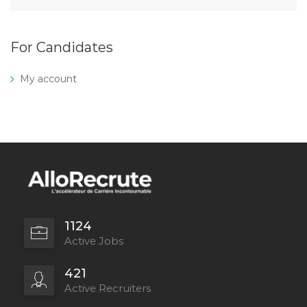
For Candidates
My account
1124
Active Jobs
421
Active Recruiters