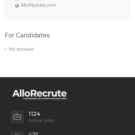
AlloRecrute.com
For Candidates
My account
1124
Active Jobs
421