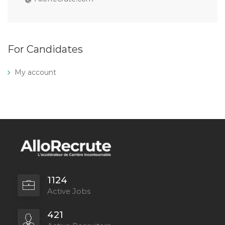
For Candidates
My account
1124
Active Jobs
421