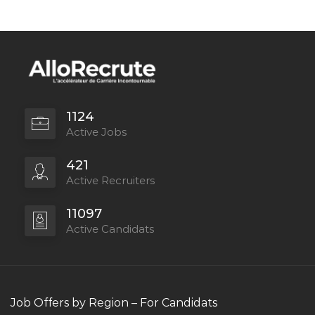
1124
Active Jobs
421
Active Recruiters
11097
Active Candidats
Job Offers by Region – For Candidats