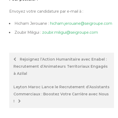
Envoyez votre candidature par e-mail à :
Hicham Jerouane :
hicham.jerouane@seigroupe.com
Zoubir Miligui :
zoubir.miligui@seigroupe.com
Post
Rejoignez l’Action Humanitaire avec Enabel :
Recrutement d’Animateurs Territoriaux Engagés
navigation
à Azilal
Leyton Maroc Lance le Recrutement d’Assistants
Commerciaux : Boostez Votre Carrière avec Nous
!