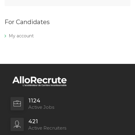
For Candidates
My account
1124
Active Jobs
421
Active Recruiters