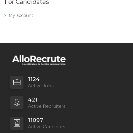
For Candidates
My account
1124
Active Jobs
421
Active Recruiters
11097
Active Candidats