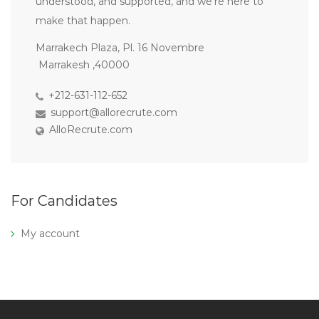
understood, and supported, and we’re here to
make that happen.
Marrakech Plaza, Pl. 16 Novembre
Marrakesh ,40000
+212-631-112-652
support@allorecrute.com
AlloRecrute.com
For Candidates
My account