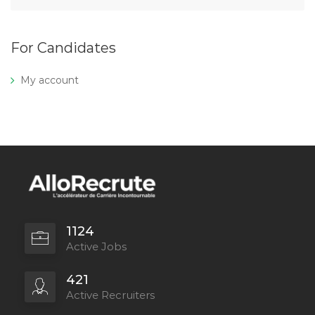
For Candidates
My account
1124
Active Jobs
421
Active Recruiters