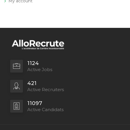
My account
1124
Active Jobs
421
Active Recruiters
11097
Active Candidats