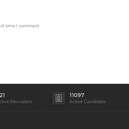
next time I comment.
21
11097
tive Recruiters
Active Candidats