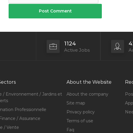
1124
4
Active Jobs
Ac
Sectors
About the Website
Rec
e / Environnement / Jardins et
About the company
Pos
erts
Site map
Appl
mation Professionnelle
Privacy policy
Nee
Finance / Assurance
Terms of use
 / Vente
Faq