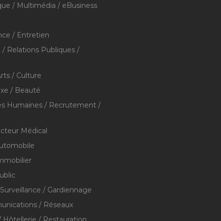
que / Multimédia / eBusiness
ce / Entretien
/ Relations Publiques /
rts / Culture
xe / Beauté
s Humaines / Recrutement /
ecteur Médical
utomobile
mmobilier
ublic
 Surveillance / Gardiennage
nications / Réseaux
 Hôtellerie / Restauration