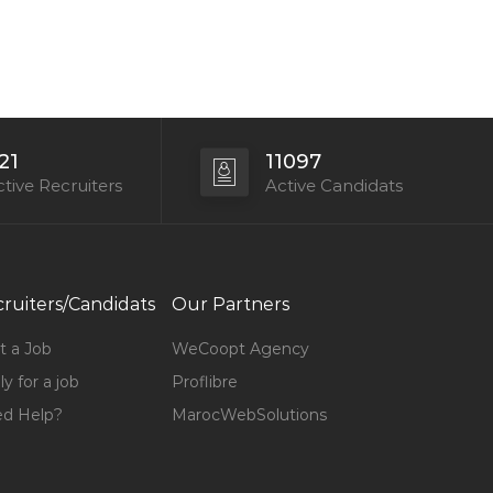
21
11097
tive Recruiters
Active Candidats
ruiters/Candidats
Our Partners
t a Job
WeCoopt Agency
y for a job
Proflibre
d Help?
MarocWebSolutions