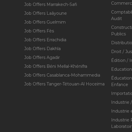
Commerce,
Job Offers Marrakech-Safi
Comptabili
Job Offers Laâyoune
Audit
Job Offers Guelmim
Construct
Job Offers Fès
Publics
Job Offers Errachidia
Distributi
Job Offers Dakhla
Droit / Ju
Job Offers Agadir
Édition / 
Job Offers Béni Mellal-Khénifra
Education
Job Offers Casablanca-Mohammedia
Éducation 
Job Offers Tanger-Tétouan-Al Hoceïma
Enfance
Importati
Industrie 
Industrie 
Industrie
Laboratoi