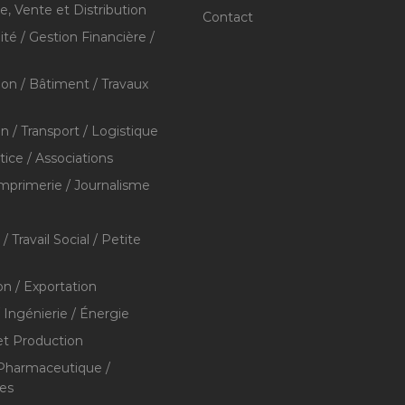
 Vente et Distribution
Contact
té / Gestion Financière /
ion / Bâtiment / Travaux
on / Transport / Logistique
stice / Associations
Imprimerie / Journalisme
/ Travail Social / Petite
on / Exportation
/ Ingénierie / Énergie
et Production
 Pharmaceutique /
res