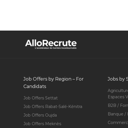
Job Offers by Region – For
Jobs by 
Candidats
Agricultur
Espaces V
Job Offers Settat
B2B / For
Job Offers Rabat-Salé-Kénitra
Banque / 
Job Offers Oujda
Commerce
Job Offers Meknès