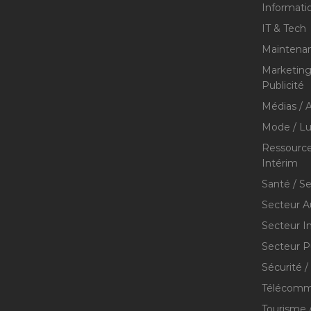
Informati
IT & Tech
Maintenan
Marketing 
Publicité
Médias / A
Mode / Lu
Ressource
Intérim
Santé / S
Secteur A
Secteur I
Secteur P
Sécurité /
Télécommu
Tourisme /