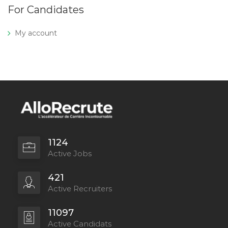
For Candidates
My account
1124
Active Jobs
421
Active Recruiters
11097
Active Candidats