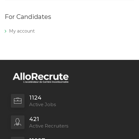
For Candidates
My account
1124
Active Jobs
421
Active Recruiters