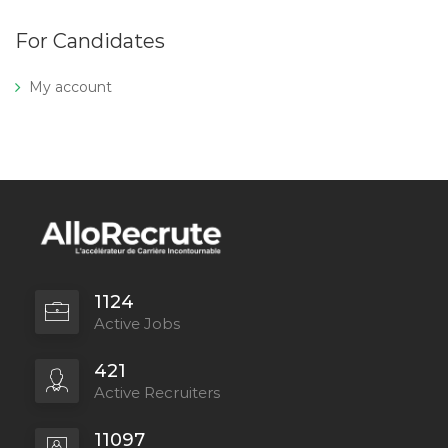
For Candidates
My account
1124
Active Jobs
421
Active Recruiters
11097