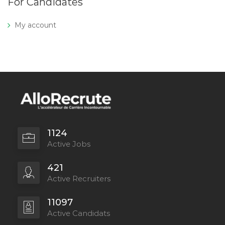
For Candidates
My account
1124
Active Jobs
421
Active Recruiters
11097
Active Candidats