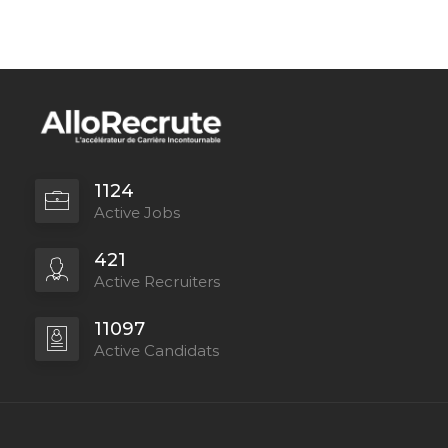
1124
Active Jobs
421
Active Recruiters
11097
Active Candidats