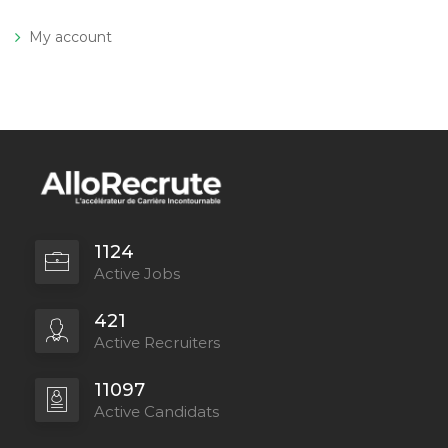
My account
1124
Active Jobs
421
Active Recruiters
11097
Active Candidats