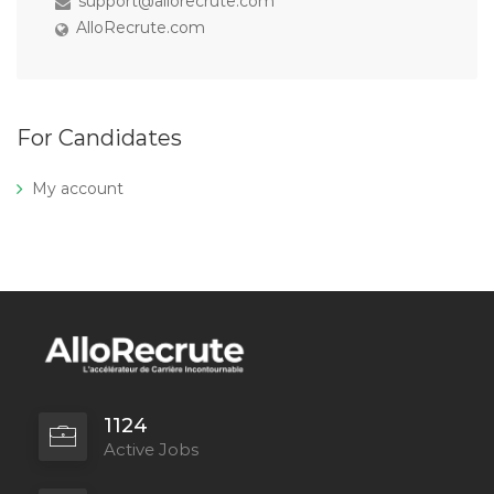
support@allorecrute.com
AlloRecrute.com
For Candidates
My account
1124
Active Jobs