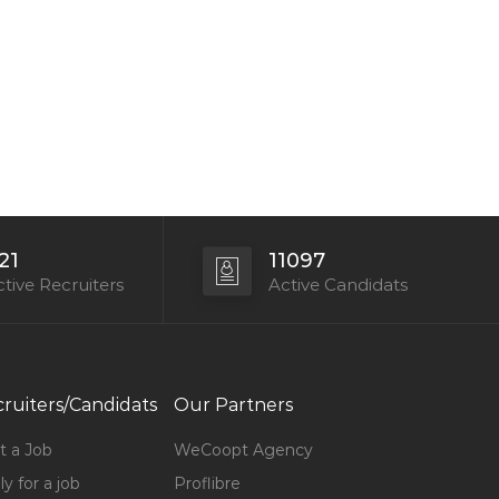
21
11097
tive Recruiters
Active Candidats
ruiters/Candidats
Our Partners
t a Job
WeCoopt Agency
y for a job
Proflibre