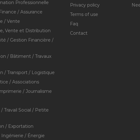
mation Professionnelle
Privacy policy
Nee
Finance / Assurance
Terms of use
 / Vente
Faq
 Vente et Distribution
Contact
té / Gestion Financière /
ion / Bâtiment / Travaux
on / Transport / Logistique
stice / Associations
Imprimerie / Journalisme
/ Travail Social / Petite
on / Exportation
/ Ingénierie / Énergie