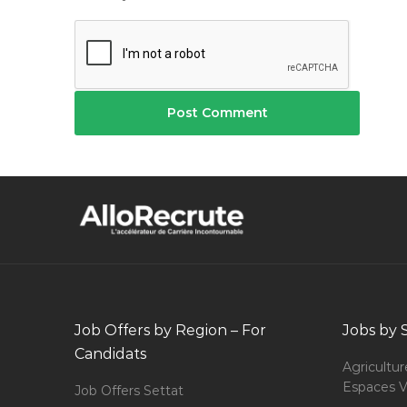
Job Offers by Region – For
Jobs by 
Candidats
Agricultur
Espaces V
Job Offers Settat