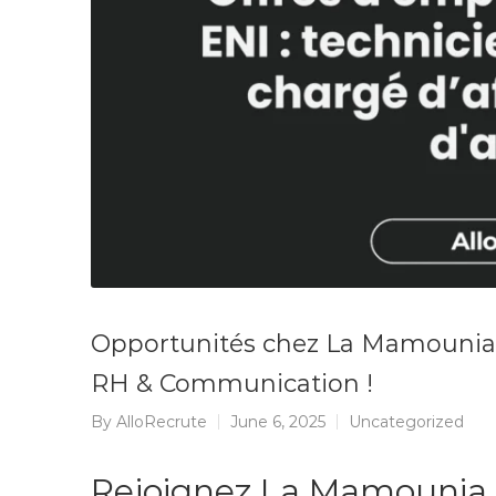
Opportunités chez La Mamounia 
RH & Communication !
By
AlloRecrute
June 6, 2025
Uncategorized
Rejoignez La Mamounia