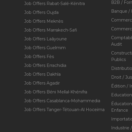
B2B / For
Job Offers Rabat-Salé-Kénitra
Banque / 
Job Offers Oujda
Commerce
Job Offers Meknès
Commerce,
Job Offers Marrakech-Safi
Comptabili
Job Offers Laâyoune
Audit
Job Offers Guelmim
Construct
Job Offers Fès
Publics
Job Offers Errachidia
Distributi
Job Offers Dakhla
Droit / Ju
Job Offers Agadir
Édition / 
Job Offers Béni Mellal-Khénifra
Education
Job Offers Casablanca-Mohammedia
Éducation 
Job Offers Tanger-Tétouan-Al Hoceïma
Enfance
Importati
Industrie 