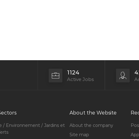
1124
4
Active Jobs
Ac
Sectors
About the Website
Rec
e / Environnement / Jardins et
About the company
Pos
erts
Site map
Appl