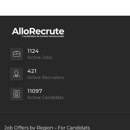
1124
Active Jobs
421
Active Recruiters
11097
Active Candidats
Job Offers by Region – For Candidats