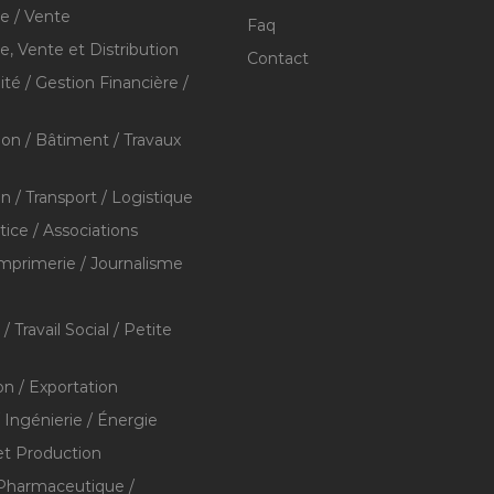
 / Vente
Faq
 Vente et Distribution
Contact
té / Gestion Financière /
ion / Bâtiment / Travaux
on / Transport / Logistique
stice / Associations
Imprimerie / Journalisme
/ Travail Social / Petite
on / Exportation
/ Ingénierie / Énergie
et Production
 Pharmaceutique /