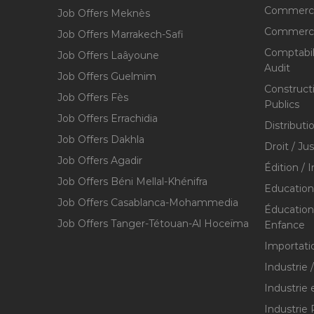
Commerce
Job Offers Meknès
Commerce,
Job Offers Marrakech-Safi
Comptabili
Job Offers Laâyoune
Audit
Job Offers Guelmim
Construct
Job Offers Fès
Publics
Job Offers Errachidia
Distributi
Job Offers Dakhla
Droit / Ju
Job Offers Agadir
Édition / 
Job Offers Béni Mellal-Khénifra
Education
Job Offers Casablanca-Mohammedia
Éducation 
Job Offers Tanger-Tétouan-Al Hoceïma
Enfance
Importati
Industrie 
Industrie 
Industrie