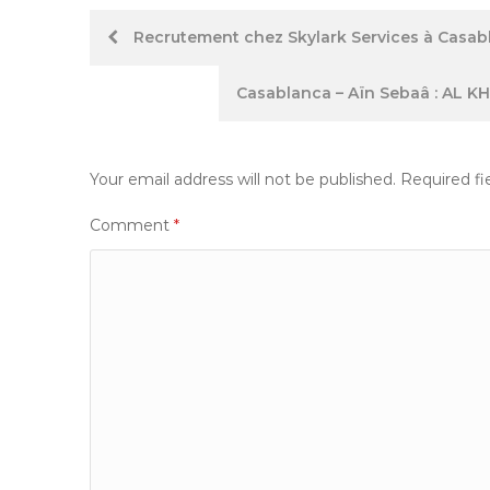
Post
Recrutement chez Skylark Services à Casabla
navigation
Casablanca – Aïn Sebaâ : AL K
Your email address will not be published.
Required fi
Comment
*