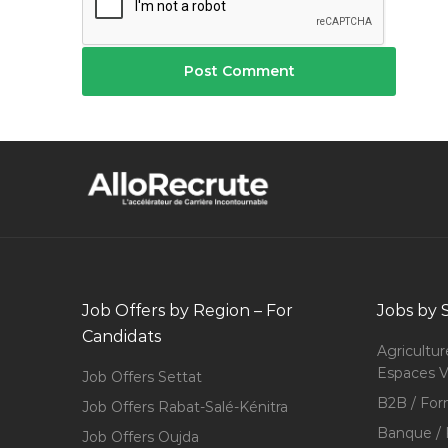
Job Offers by Region – For
Jobs by 
Candidats
Agricultur
Espaces V
Job Offers Settat
B2B / For
Job Offers Rabat-Salé-Kénitra
Banque / 
Job Offers Oujda