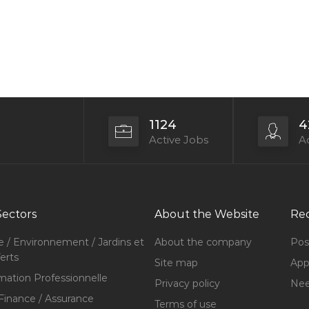
1124
4
Active Jobs
Ac
Sectors
About the Website
Rec
e / Environnement / Jardins et
About the company
Pos
erts
Site map
Appl
mation Professionnelle
Privacy policy
Nee
Finance / Assurance
Terms of use