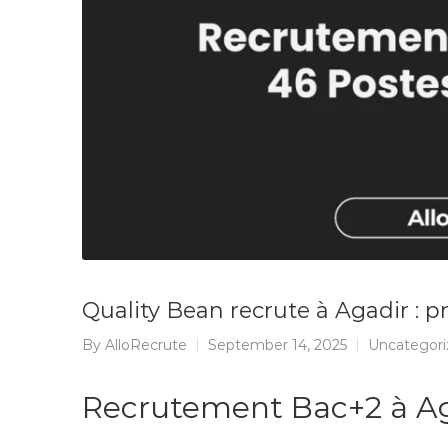
Quality Bean recrute à Agadir : p
By
AlloRecrute
September 14, 2025
Uncategori
Recrutement Bac+2 à Ag