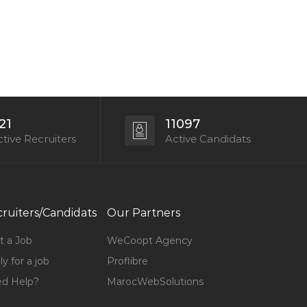
21
11097
tive Recruiters
Active Candidats
ruiters/Candidats
Our Partners
t a Job
WeCoopt Agency
y for a job
Proflibre
d Help?
MarocWebSolutions