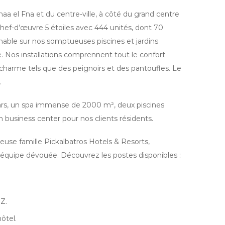
a el Fna et du centre-ville, à côté du grand centre
f-d’œuvre 5 étoiles avec 444 unités, dont 70
ble sur nos somptueuses piscines et jardins
e. Nos installations comprennent tout le confort
charme tels que des peignoirs et des pantoufles. Le
.
ars, un spa immense de 2000 m², deux piscines
un business center pour nos clients résidents.
ieuse famille Pickalbatros Hotels & Resorts,
 équipe dévouée. Découvrez les postes disponibles :
Z.
ôtel.