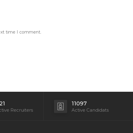
next time I comment.
21
11097
tive Recruiters
Active Candidats