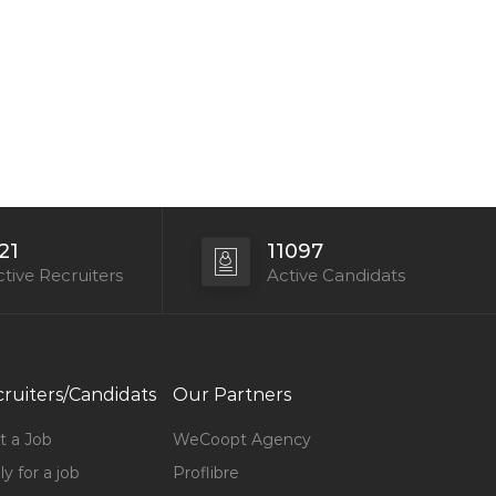
21
11097
tive Recruiters
Active Candidats
ruiters/Candidats
Our Partners
t a Job
WeCoopt Agency
y for a job
Proflibre