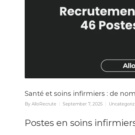
Santé et soins infirmiers : de n
By
AlloRecrute
September 7, 2025
Uncategori
Postes en soins infirmie