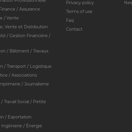
mation Professionnelle
Privacy policy
Nee
Finance / Assurance
Terms of use
 / Vente
Faq
 Vente et Distribution
Contact
té / Gestion Financière /
ion / Bâtiment / Travaux
on / Transport / Logistique
stice / Associations
Imprimerie / Journalisme
/ Travail Social / Petite
on / Exportation
/ Ingénierie / Énergie