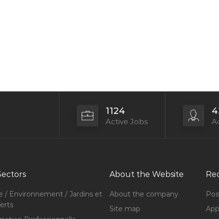
1124
4
Active Jobs
Ac
Sectors
About the Website
Rec
e / Environnement / Jardins et
About the company
Pos
erts
Site map
Appl