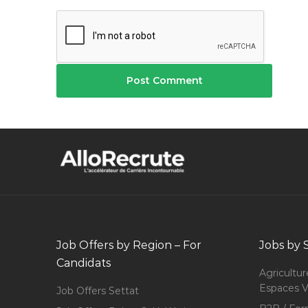
Job Offers by Region – For
Jobs by 
Candidats
Agricultur
Espaces V
Job Offers Settat