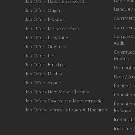
B2B / For
Job Offers Rabat-Salé-Kénitra
Banque / 
Job Offers Oujda
Commerce
Job Offers Meknès
Commerce,
Job Offers Marrakech-Safi
Comptabili
Job Offers Laâyoune
Audit
Job Offers Guelmim
Construct
Job Offers Fès
Publics
Job Offers Errachidia
Distributi
Job Offers Dakhla
Droit / Ju
Job Offers Agadir
Édition / 
Job Offers Béni Mellal-Khénifra
Education
Job Offers Casablanca-Mohammedia
Éducation 
Job Offers Tanger-Tétouan-Al Hoceïma
Enfance
Importati
Industrie 