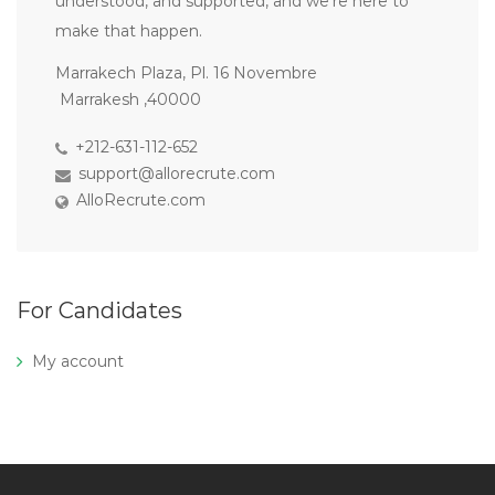
understood, and supported, and we’re here to
make that happen.
Marrakech Plaza, Pl. 16 Novembre
Marrakesh ,40000
+212-631-112-652
support@allorecrute.com
AlloRecrute.com
For Candidates
My account