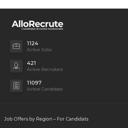
1124
Active Jobs
421
Active Recruiters
11097
Active Candidats
Job Offers by Region – For Candidats