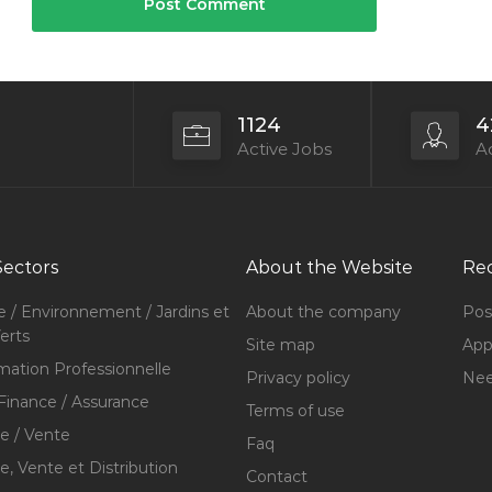
1124
4
Active Jobs
Ac
Sectors
About the Website
Rec
e / Environnement / Jardins et
About the company
Pos
erts
Site map
Appl
mation Professionnelle
Privacy policy
Nee
Finance / Assurance
Terms of use
 / Vente
Faq
 Vente et Distribution
Contact