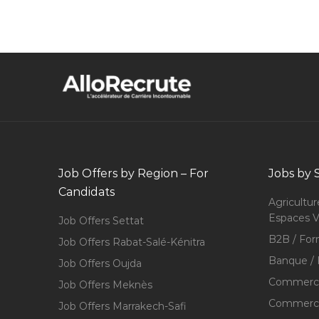
Job Offers by Region – For
Jobs by 
Candidats
Agricultur
Espaces V
Job Offers Settat
B2B / For
Job Offers Rabat-Salé-Kénitra
Banque / 
Job Offers Oujda
Commerce
Job Offers Meknès
Commerce,
Job Offers Marrakech-Safi