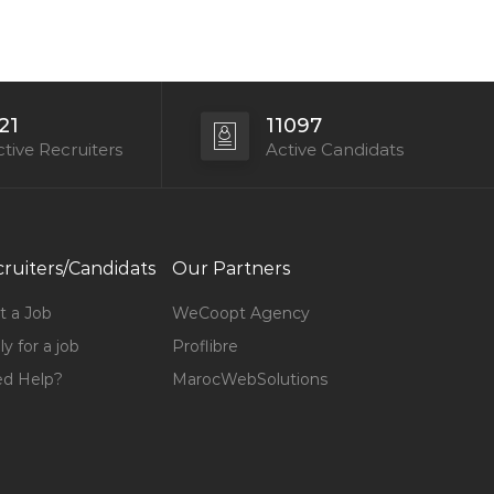
21
11097
tive Recruiters
Active Candidats
ruiters/Candidats
Our Partners
t a Job
WeCoopt Agency
y for a job
Proflibre
d Help?
MarocWebSolutions