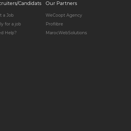
ruiters/Candidats
Our Partners
t a Job
WeCoopt Agency
y for a job
Proflibre
d Help?
MarocWebSolutions