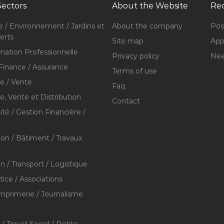
Sectors
About the Website
Rec
e / Environnement / Jardins et
About the company
Pos
erts
Site map
Appl
mation Professionnelle
Privacy policy
Nee
Finance / Assurance
Terms of use
 / Vente
Faq
 Vente et Distribution
Contact
té / Gestion Financière /
ion / Bâtiment / Travaux
on / Transport / Logistique
stice / Associations
Imprimerie / Journalisme