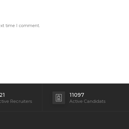
next time I comment.
21
11097
tive Recruiters
Active Candidats