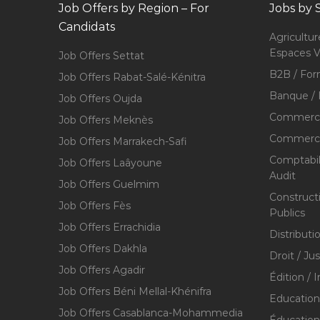
Job Offers by Region – For
Jobs by 
Candidats
Agricultur
Espaces V
Job Offers Settat
B2B / For
Job Offers Rabat-Salé-Kénitra
Banque / 
Job Offers Oujda
Commerce
Job Offers Meknès
Commerce,
Job Offers Marrakech-Safi
Comptabili
Job Offers Laâyoune
Audit
Job Offers Guelmim
Construct
Job Offers Fès
Publics
Job Offers Errachidia
Distributi
Job Offers Dakhla
Droit / Ju
Job Offers Agadir
Édition / 
Job Offers Béni Mellal-Khénifra
Education
Job Offers Casablanca-Mohammedia