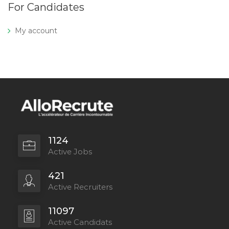
For Candidates
My account
1124
Active Jobs
421
Active Recruiters
11097
Active Candidats