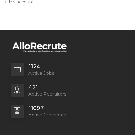
My account
1124
Active Jobs
421
Active Recruiters
11097
Active Candidats