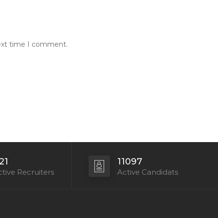
next time I comment.
21
11097
tive Recruiters
Active Candidats