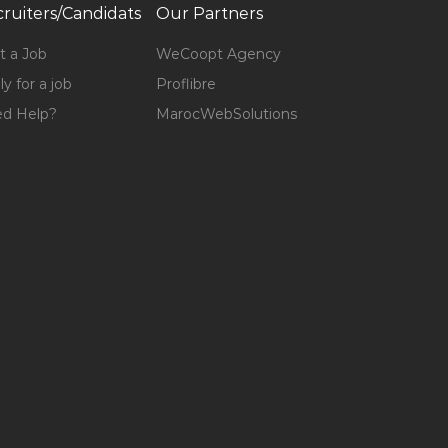
ruiters/Candidats
Our Partners
t a Job
WeCoopt Agency
y for a job
Proflibre
d Help?
MarocWebSolutions