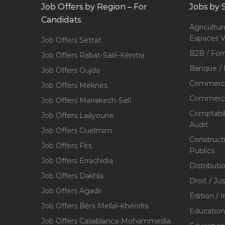
Job Offers by Region – For
Jobs by 
Candidats
Agricultur
Espaces V
Job Offers Settat
B2B / For
Job Offers Rabat-Salé-Kénitra
Banque / 
Job Offers Oujda
Commerce
Job Offers Meknès
Commerce,
Job Offers Marrakech-Safi
Comptabili
Job Offers Laâyoune
Audit
Job Offers Guelmim
Construct
Job Offers Fès
Publics
Job Offers Errachidia
Distributi
Job Offers Dakhla
Droit / Ju
Job Offers Agadir
Édition / 
Job Offers Béni Mellal-Khénifra
Education
Job Offers Casablanca-Mohammedia