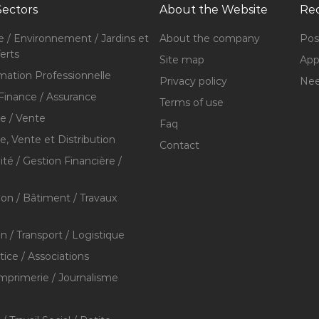
Sectors
About the Website
Rec
e / Environnement / Jardins et
About the company
Pos
erts
Site map
Appl
mation Professionnelle
Privacy policy
Nee
Finance / Assurance
Terms of use
 / Vente
Faq
 Vente et Distribution
Contact
té / Gestion Financière /
ion / Bâtiment / Travaux
on / Transport / Logistique
stice / Associations
Imprimerie / Journalisme