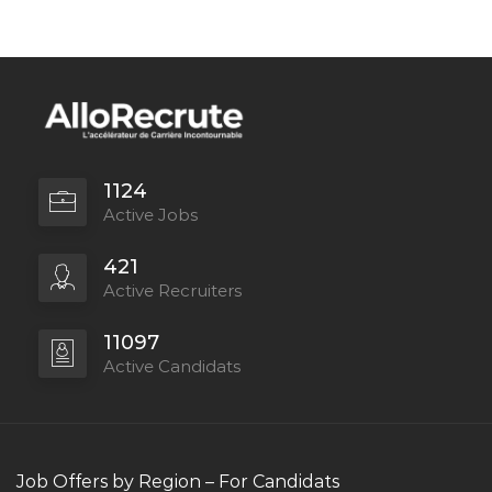
1124
Active Jobs
421
Active Recruiters
11097
Active Candidats
Job Offers by Region – For Candidats