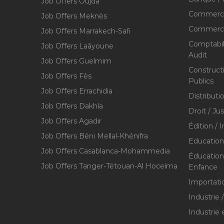
Job Offers Oujda
Commerce
Job Offers Meknès
Commerce,
Job Offers Marrakech-Safi
Comptabili
Job Offers Laâyoune
Audit
Job Offers Guelmim
Construct
Job Offers Fès
Publics
Job Offers Errachidia
Distributi
Job Offers Dakhla
Droit / Ju
Job Offers Agadir
Édition / 
Job Offers Béni Mellal-Khénifra
Education
Job Offers Casablanca-Mohammedia
Éducation 
Job Offers Tanger-Tétouan-Al Hoceïma
Enfance
Importati
Industrie 
Industrie 