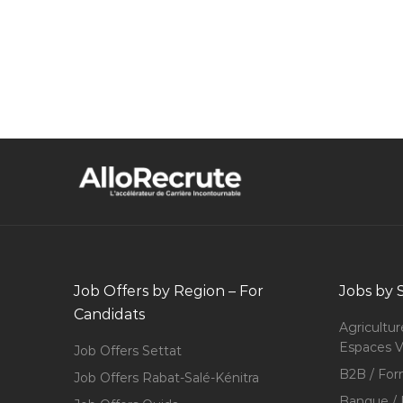
Job Offers by Region – For
Jobs by 
Candidats
Agricultur
Espaces V
Job Offers Settat
B2B / For
Job Offers Rabat-Salé-Kénitra
Banque / 