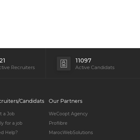
21
11097
tive Recruiters
Active Candidats
ruiters/Candidats
Our Partners
t a Job
WeCoopt Agency
y for a job
Proflibre
d Help?
MarocWebSolutions