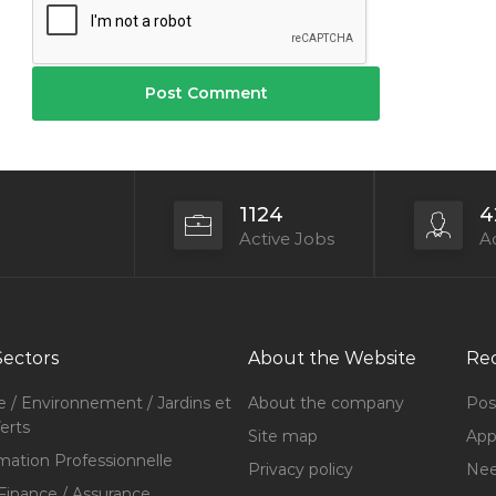
1124
4
Active Jobs
Ac
Sectors
About the Website
Rec
e / Environnement / Jardins et
About the company
Pos
erts
Site map
Appl
mation Professionnelle
Privacy policy
Nee
Finance / Assurance