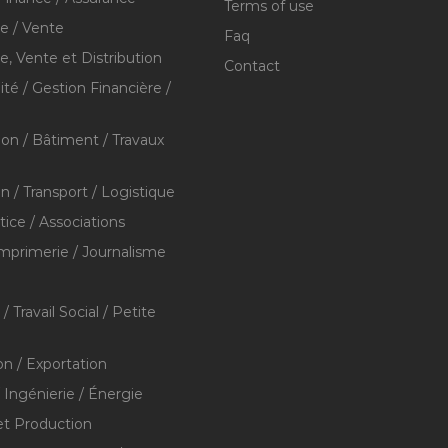
Terms of use
 / Vente
Faq
 Vente et Distribution
Contact
té / Gestion Financière /
ion / Bâtiment / Travaux
on / Transport / Logistique
stice / Associations
Imprimerie / Journalisme
/ Travail Social / Petite
on / Exportation
/ Ingénierie / Énergie
et Production