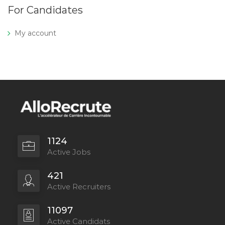
For Candidates
My account
1124
Active Jobs
421
Active Recruiters
11097
Active Candidats