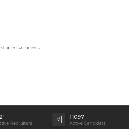
next time I comment.
21
11097
tive Recruiters
Active Candidats