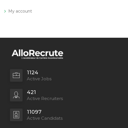
My account
1124
Active Jobs
421
Active Recruiters
11097
Active Candidats