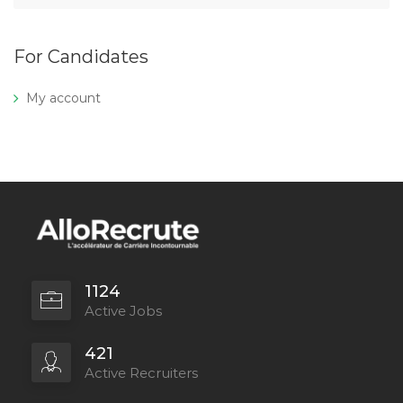
For Candidates
My account
1124
Active Jobs
421
Active Recruiters