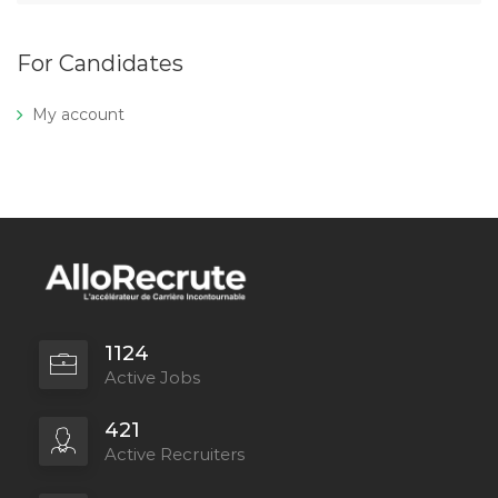
For Candidates
My account
1124
Active Jobs
421
Active Recruiters