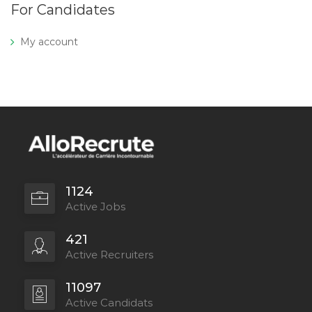
For Candidates
My account
1124
Active Jobs
421
Active Recruiters
11097
Active Candidats