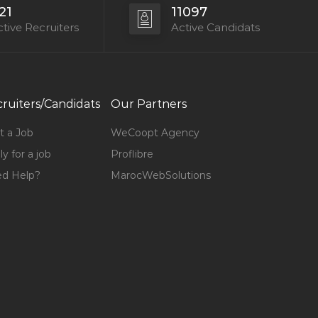
21
11097
tive Recruiters
Active Candidats
ruiters/Candidats
Our Partners
t a Job
WeCoopt Agency
y for a job
Proflibre
d Help?
MarocWebSolutions