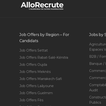
Job Offers by Region – For
Jobs by 
Candidats
Agricultur
Espaces V
Job Offers Settat
B2B / For
Job Offers Rabat-Salé-Kénitra
Banque / 
Job Offers Oujda
Commerce
Job Offers Meknès
Commerce,
Job Offers Marrakech-Safi
Comptabili
Job Offers Laâyoune
Audit
Job Offers Guelmim
Construct
Job Offers Fès
Publics