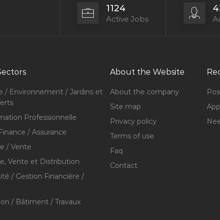
1124
4
Active Jobs
Ac
Sectors
About the Website
Rec
e / Environnement / Jardins et
About the company
Pos
erts
Site map
Appl
mation Professionnelle
Privacy policy
Nee
Finance / Assurance
Terms of use
 / Vente
Faq
 Vente et Distribution
Contact
té / Gestion Financière /
ion / Bâtiment / Travaux